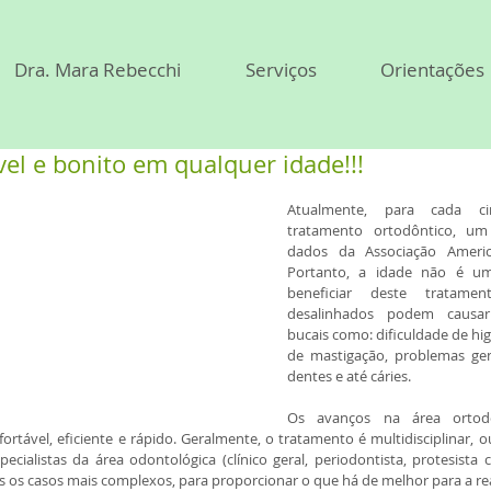
Dra. Mara Rebecchi
Serviços
Orientações
el e bonito em qualquer idade!!!
Atualmente, para cada ci
tratamento ortodôntico, um
dados da Associação Americ
Portanto, a idade não é um
beneficiar deste tratament
desalinhados podem causar
bucais como: dificuldade de higi
de mastigação, problemas geng
dentes e até cáries.
Os avanços na área ortodô
rtável, eficiente e rápido. Geralmente, o tratamento é multidisciplinar, ou
cialistas da área odontológica (clínico geral, periodontista, protesista c
os os casos mais complexos, para proporcionar o que há de melhor para a rea