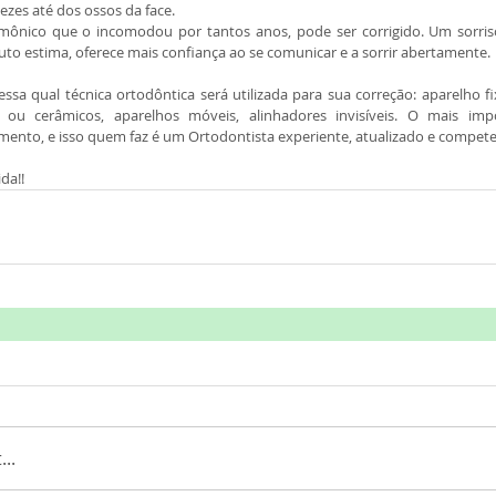
ezes até dos ossos da face.
mônico que o incomodou por tantos anos, pode ser corrigido. Um sorriso
to estima, oferece mais confiança ao se comunicar e a sorrir abertamente.
essa qual técnica ortodôntica será utilizada para sua correção: aparelho f
 ou cerâmicos, aparelhos móveis, alinhadores invisíveis. O mais imp
mento, e isso quem faz é um Ortodontista experiente, atualizado e compete
da!!
..