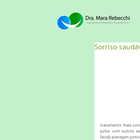
Sorriso saudáv
tratamento mais confo
junto com outros espe
facial) planejam junt