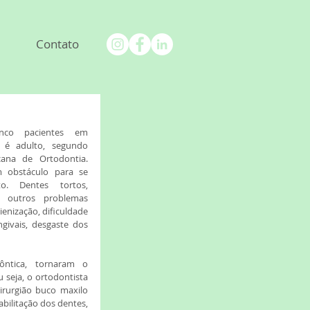
Contato
nco pacientes em 
 é adulto, segundo 
ana de Ortodontia. 
 obstáculo para se 
o. Dentes tortos, 
 outros problemas 
enização, dificuldade 
ivais, desgaste dos 
ntica, tornaram o 
 seja, o ortodontista 
irurgião buco maxilo 
bilitação dos dentes, 